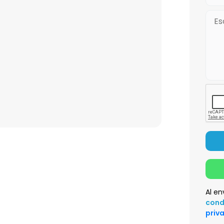
Al en
cond
priv