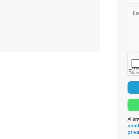
Al en
cond
priv