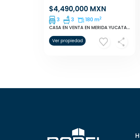
$4,490,000 MXN
2
3
3
180 m
CASA EN VENTA EN MERIDA YUCATAN ALTOZANO
Ver propiedad
H