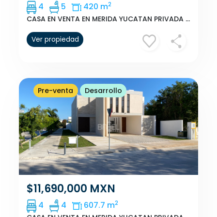
2
4
5
420 m
CASA EN VENTA EN MERIDA YUCATAN PRIVADA NORTEMERIDA
Ver propiedad
Pre-venta
Desarrollo
$11,690,000 MXN
2
4
4
607.7 m